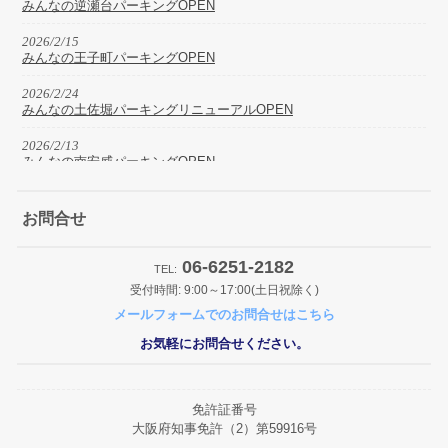
みんなの逆瀬台パーキングOPEN
2026/2/15
みんなの王子町パーキングOPEN
2026/2/24
みんなの土佐堀パーキングリニューアルOPEN
2026/2/13
みんなの南安威パーキングOPEN
2026/1/30
みんなの杭瀬北新町パーキングOPEN
お問合せ
2026/1/29
06-6251-2182
みんなの東貝塚駅前パーキングOPEN
TEL:
受付時間: 9:00～17:00(土日祝除く)
2025/12/2
メールフォームでのお問合せはこちら
みんなの桜ケ丘パーキングOPEN
お気軽にお問合せください。
2025/11/27
R7.12.26からR8.1.4まで冬期休暇とさせて頂きます。
2025/11/27
免許証番号
みんなの住之江パーキングOPEN
大阪府知事免許（2）第59916号