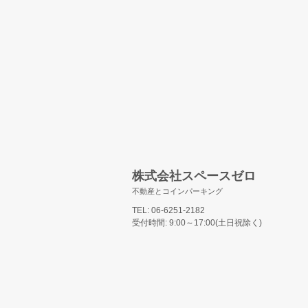
2024/12/12
R6.12.28からR7.1.5まで冬期休暇とさせ
て頂きます。
2024/12/6
みんなの中宮パーキングOPEN
2024/11/5
みんなの菅原パーキングOPEN
2024/10/18
みんなの大物駅前駐輪場OPEN
2024/8/9
株式会社スペースゼロ
R6.8.10から8.15まで夏期休暇とさせて頂
きます。
不動産とコインパーキング
TEL: 06-6251-2182
2024/7/19
受付時間: 9:00～17:00(土日祝除く)
イエウール土地活用に参画しましたこと
をお知らせいたします。
イエウール土地活用は、厳しい審査を通
過した全国のハウスメーカー・建築会社
のみが参画できる土地活用比較サイトで
す。
土地活用・不動産投資なら「イエウール
土地活用」