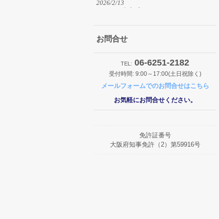
2026/2/13
みんなの南安威パーキングOPEN
2026/1/30
みんなの杭瀬北新町パーキングOPEN
お問合せ
2026/1/29
みんなの東貝塚駅前パーキングOPEN
06-6251-2182
TEL:
受付時間: 9:00～17:00(土日祝除く)
2025/12/2
メールフォームでのお問合せはこちら
みんなの桜ケ丘パーキングOPEN
お気軽にお問合せください。
2025/11/27
R7.12.26からR8.1.4まで冬期休暇とさせ
て頂きます。
免許証番号
2025/11/27
大阪府知事免許（2）第59916号
みんなの住之江パーキングOPEN
2025/11/18
みんなの泉尾第2パーキングOPEN
2025/9/13
みんなの平野宮町パーキングOPEN
2025/8/8