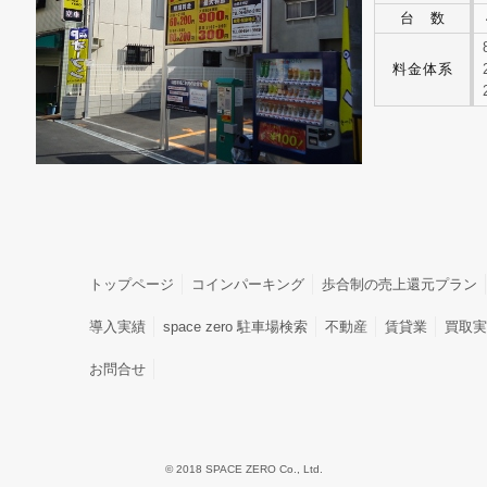
台 数
料金体系
トップページ
コインパーキング
歩合制の売上還元プラン
導入実績
space zero 駐車場検索
不動産
賃貸業
買取実
お問合せ
© 2018 SPACE ZERO Co., Ltd.