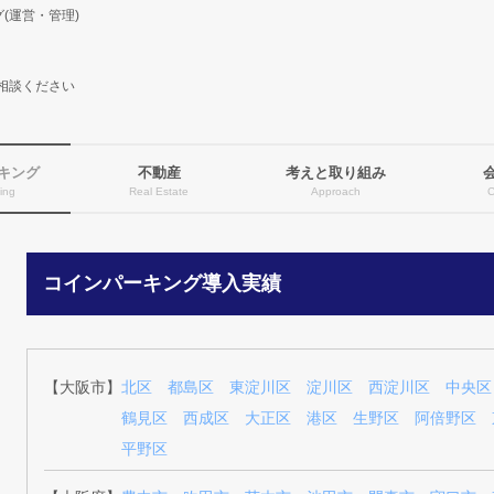
(運営・管理)
相談ください
キング
不動産
考えと取り組み
ing
Real Estate
Approach
コインパーキング導入実績
【大阪市】
北区
都島区
東淀川区
淀川区
西淀川区
中央区
鶴見区
西成区
大正区
港区
生野区
阿倍野区
平野区