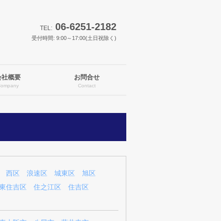
06-6251-2182
TEL:
受付時間: 9:00～17:00(土日祝除く)
会社概要
お問合せ
Company
Contact
西区
浪速区
城東区
旭区
東住吉区
住之江区
住吉区