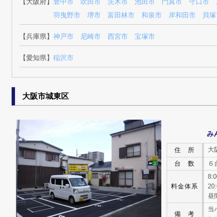
【大阪府】
豊中市
吹田市
茨木市
池田市
門真市
守口市
羽曳野市
堺市
富田林市
和泉市
岸和田市
貝塚
【兵庫県】
神戸市
尼崎市
西宮市
宝塚市
【愛知県】
稲沢市
大阪市城東区
み
大
住 所
台 数
６
8:
料金体系
20
昼
当
備 考