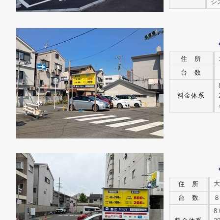
シ
住 所
台 数
料金体系
大
住 所
台 数
８
8