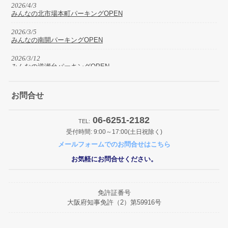
2026/4/3
みんなの北市場本町パーキングOPEN
2026/3/5
みんなの南開パーキングOPEN
2026/3/12
みんなの逆瀬台パーキングOPEN
2026/2/15
みんなの王子町パーキングOPEN
お問合せ
2026/2/24
06-6251-2182
みんなの土佐堀パーキングリニューアルOPEN
TEL:
受付時間: 9:00～17:00(土日祝除く)
2026/2/13
メールフォームでのお問合せはこちら
みんなの南安威パーキングOPEN
お気軽にお問合せください。
2026/1/30
みんなの杭瀬北新町パーキングOPEN
2026/1/29
免許証番号
みんなの東貝塚駅前パーキングOPEN
大阪府知事免許（2）第59916号
2025/12/2
みんなの桜ケ丘パーキングOPEN