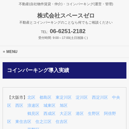
不動産(自社物件賃貸・仲介)・コインパーキング(運営・管理)
株式会社スペースゼロ
不動産とコインパーキングのことなら何でもご相談ください
06-6251-2182
TEL:
受付時間: 9:00～17:00(土日祝除く)
MENU
コインパーキング導入実績
【大阪市】
北区
都島区
東淀川区
淀川区
西淀川区
中央
区
西区
浪速区
城東区
旭区
鶴見区
西成区
大正区
港区
生野区
阿倍野
区
東住吉区
住之江区
住吉区