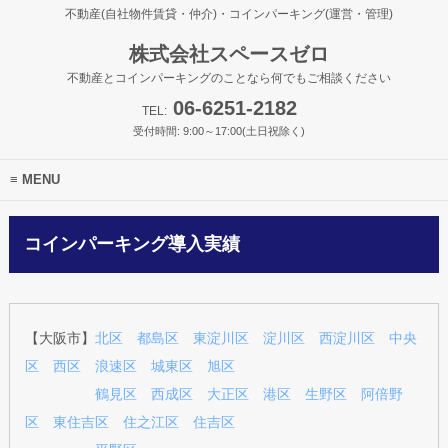
不動産(自社物件賃貸・仲介)・コインパーキング(運営・管理)
株式会社スペースゼロ
不動産とコインパーキングのことなら何でもご相談ください
06-6251-2182
TEL:
受付時間: 9:00～17:00(土日祝除く)
MENU
コインパーキング導入実績
【大阪市】
北区
都島区
東淀川区
淀川区
西淀川区
中央
区
西区
浪速区
城東区
旭区
鶴見区
西成区
大正区
港区
生野区
阿倍野
区
東住吉区
住之江区
住吉区