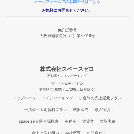
メールフォームでのお問合せはこちら
みんなの南安威パーキングOPEN
お気軽にお問合せください。
2026/1/30
みんなの杭瀬北新町パーキングOPEN
2026/1/29
免許証番号
みんなの東貝塚駅前パーキングOPEN
大阪府知事免許（2）第59916号
2025/12/2
みんなの桜ケ丘パーキングOPEN
2025/11/27
R7.12.26からR8.1.4まで冬期休暇とさせて頂きます。
株式会社スペースゼロ
2025/11/27
不動産とコインパーキング
みんなの住之江パーキングOPEN
TEL: 06-6251-2182
受付時間: 9:00～17:00(土日祝除く)
2025/11/18
みんなの泉尾第2パーキングOPEN
トップページ
コインパーキング
歩合制の売上還元プラン
2025/9/13
一括借上固定賃料プラン
機器販売
導入実績
みんなの平野宮町パーキングOPEN
space zero 駐車場検索
不動産
賃貸業
買取実績
2025/8/8
みんなの大桐パーキングOPEN
考えと取り組み
会社概要
お問合せ