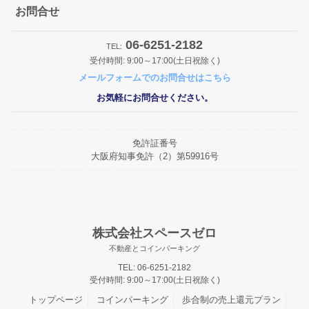
みんなの杭瀬北新町パーキングOPEN
お問合せ
2026/1/29
06-6251-2182
みんなの東貝塚駅前パーキングOPEN
TEL:
受付時間: 9:00～17:00(土日祝除く)
2025/12/2
メールフォームでのお問合せはこちら
みんなの桜ケ丘パーキングOPEN
お気軽にお問合せください。
2025/11/27
R7.12.26からR8.1.4まで冬期休暇とさせて頂きます。
2025/11/27
免許証番号
みんなの住之江パーキングOPEN
大阪府知事免許（2）第59916号
2025/11/18
みんなの泉尾第2パーキングOPEN
2025/9/13
みんなの平野宮町パーキングOPEN
株式会社スペースゼロ
2025/8/8
不動産とコインパーキング
みんなの大桐パーキングOPEN
TEL: 06-6251-2182
受付時間: 9:00～17:00(土日祝除く)
2025/8/4
R7.8.9から8.17まで夏期休暇とさせて頂きます。
トップページ
コインパーキング
歩合制の売上還元プラン